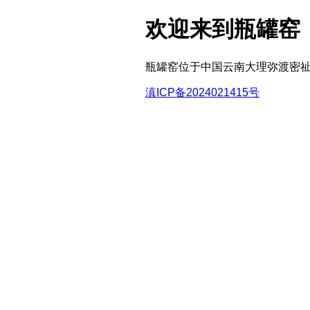
欢迎来到瓶罐窑
瓶罐窑位于中国云南大理弥渡密
滇ICP备2024021415号